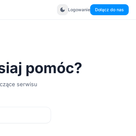
dark_mode
Logowanie
Dołącz do nas
siaj pomóc?
yczące serwisu