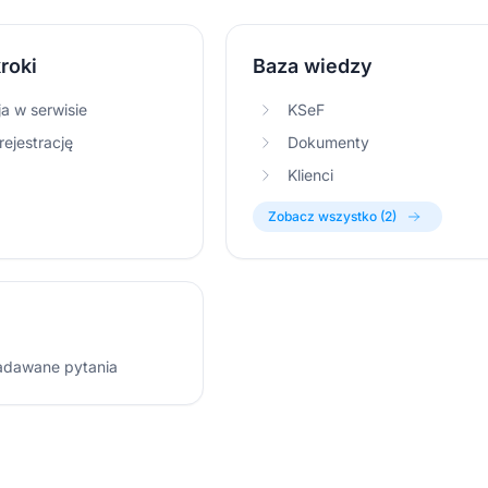
roki
Baza wiedzy
ja w serwisie
KSeF
ejestrację
Dokumenty
Klienci
Zobacz wszystko (2)
adawane pytania