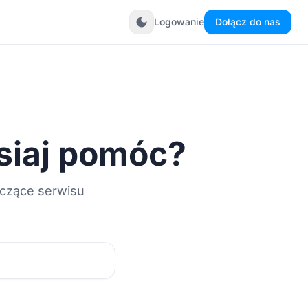
dark_mode
Logowanie
Dołącz do nas
siaj pomóc?
yczące serwisu