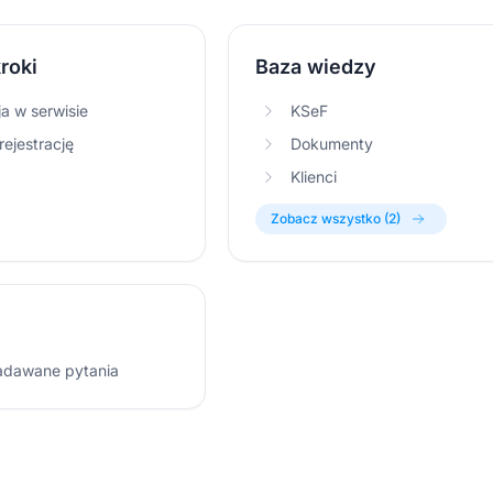
roki
Baza wiedzy
ja w serwisie
KSeF
ejestrację
Dokumenty
Klienci
Zobacz wszystko (2)
adawane pytania