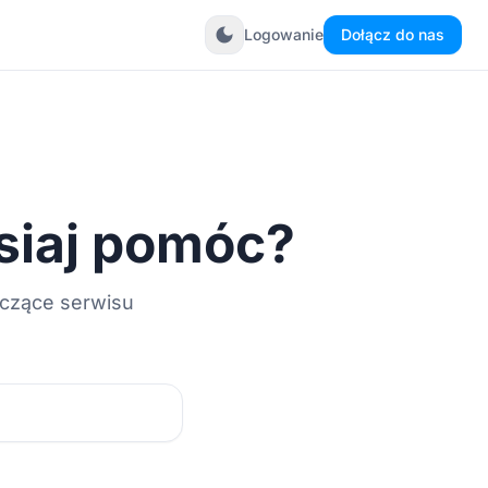
dark_mode
Logowanie
Dołącz do nas
siaj pomóc?
yczące serwisu