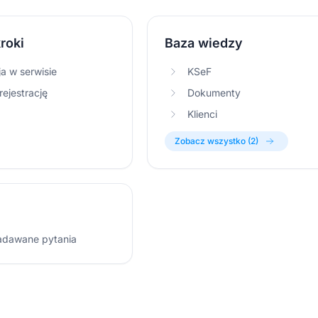
roki
Baza wiedzy
ja w serwisie
KSeF
ejestrację
Dokumenty
Klienci
Zobacz wszystko (2)
adawane pytania