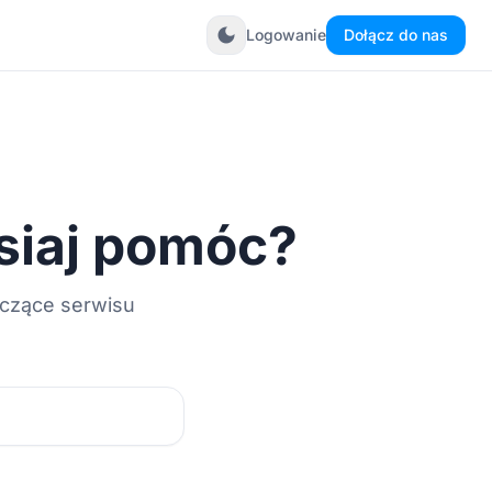
dark_mode
Logowanie
Dołącz do nas
siaj pomóc?
yczące serwisu